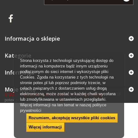
Informacja o sklepie
Kategorie
Strona korzysta z technologii uzyskującej dostęp do
informacji na komputerze bądź innym urządzeniu
Informacja
podłączonym do sieci internet i wykorzystuje pliki
Cookies. Zgoda na korzystanie z tych technologii na
stronie potex.pl lub poprzez podmioty trzecie, w
Moje konto
celach związanych z dostarczaniem usług drogą
elektroniczną, może zostać w każdej chwili wycofana
© 2026 - Oprogramowanie e-commerce od PrestaShop™
© 2018
lub zmodyfikowana w ustawieniach przeglądarki.
potex.pl /
/ Realizacja sklepu:
AIS
Więcej informacji na ten temat w naszej polityce
prywatności
Rozumiem, akceptuję wszystkie pliki cookies
Więcej informacji