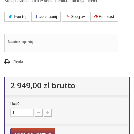
Kanapa Monaco pic w stylu glamour z funkcją spania.
Tweetuj
Udostępnij
Google+
Pinterest
Napisz opinię
Drukuj
2 949,00 zł
brutto
Ilość
Dodaj do koszyka