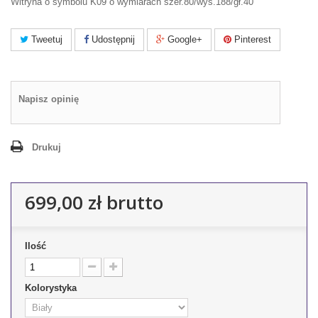
Witryna o symbolu K09 o wymiarach szer.80/wys.188/gł.40
Tweetuj
Udostępnij
Google+
Pinterest
Napisz opinię
Drukuj
699,00 zł
brutto
Ilość
Kolorystyka