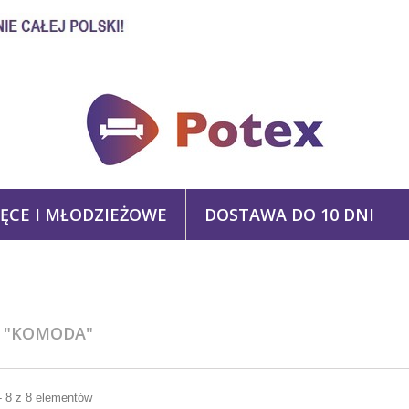
IĘCE I MŁODZIEŻOWE
DOSTAWA DO 10 DNI
J
"KOMODA"
- 8 z 8 elementów