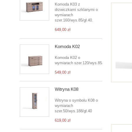
Komoda K03 z
drzwiczkami szklanymi o
wymiarach
szer.160/wys.85/gł.40.
649,00 zł
Komoda K02
Komoda K02 o
wymiarach szer.120/wys.85/gł.40
549,00 zł
Witryna K08
Witryna o symbolu K08 o
wymiarach
szer.50/wys.188/gł.40
619,00 zł